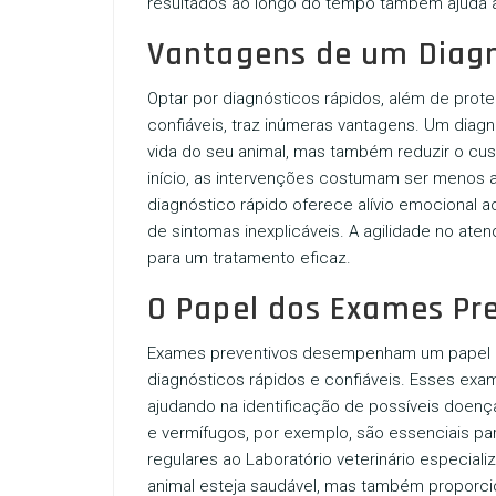
resultados ao longo do tempo também ajuda a
Vantagens de um Diagn
Optar por diagnósticos rápidos, além de prot
confiáveis, traz inúmeras vantagens. Um diag
vida do seu animal, mas também reduzir o cu
início, as intervenções costumam ser menos 
diagnóstico rápido oferece alívio emocional a
de sintomas inexplicáveis. A agilidade no at
para um tratamento eficaz.
O Papel dos Exames Pr
Exames preventivos desempenham um papel c
diagnósticos rápidos e confiáveis. Esses ex
ajudando na identificação de possíveis doen
e vermífugos, por exemplo, são essenciais pa
regulares ao
Laboratório veterinário especial
animal esteja saudável, mas também proporci