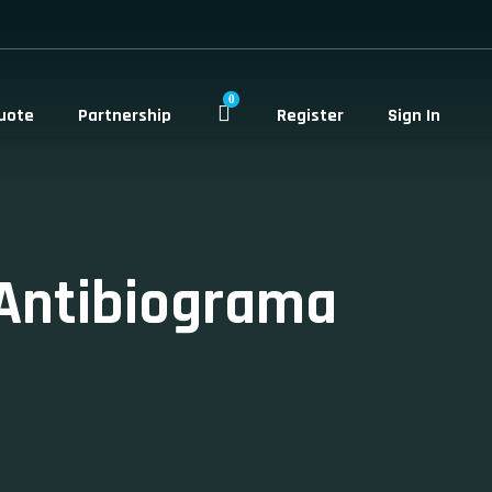
0
uote
Partnership
Register
Sign In
 Antibiograma