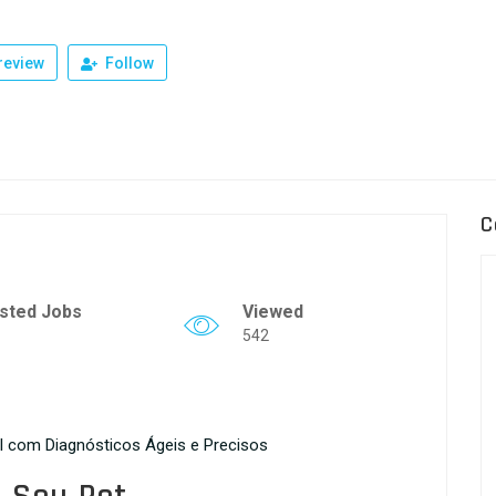
review
Follow
C
sted Jobs
Viewed
542
 com Diagnósticos Ágeis e Precisos