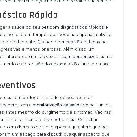
 identificar mudanças no estado de saúde do seu pet.
óstico Rápido
eger a saúde do seu pet com diagnósticos rápidos e
nóstico feito em tempo hábil pode não apenas salvar a
sto de tratamento. Quando doenças são tratadas no
agressivas e menos onerosas. Além disso, um
os tutores, que muitas vezes ficam apreensivos diante
endimento e a precisão dos exames são fundamentais
eventivos
rucial em proteger a saúde do seu pet com
ames permitem a
monitorização da saúde
do seu animal,
ças antes mesmo do surgimento de sintomas. Vacinas
ra manter a imunidade do pet em dia. Consultas
izado em dermatologia
não apenas garantem que seu
onam um espaço para discutir qualquer aspecto que