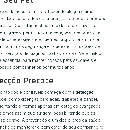
 Seu Pet
os de nossas famílias, trazendo alegria e amor
rioridade para todos os tutores, e a detecção precoce
rença. Com diagnósticos rápidos e confiáveis, é
rnem graves, permitindo intervenções precoces que
sticos acessíveis e eficientes proporcionam maior
gir com mais segurança e rapidez em situações de
zar serviços de diagnóstico
LaboratóRio VeterináRio
é essencial para manter nossos pets saudáveis e
 nossos companheiros por muitos anos.
ecção Precoce
os rápidos e confiáveis começa com a
detecção
de, como doenças cardíacas, diabetes e câncer,
sentando sintomas apenas em estágios avançados.
oblemas assim que surgem, possibilitando que os
o se agrave. A prevenção é um dos pilares da saúde
aneira de monitorar o bem-estar do seu companheiro.